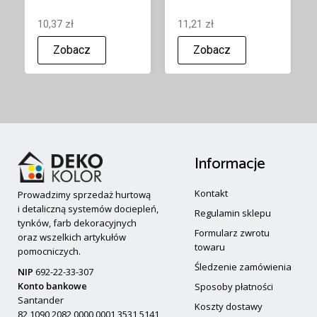
10,37 zł
11,21 zł
Zobacz
Zobacz
Informacje
Kontakt
Prowadzimy sprzedaż hurtową
i detaliczną systemów dociepleń,
Regulamin sklepu
tynków, farb dekoracyjnych
Formularz zwrotu
oraz wszelkich artykułów
towaru
pomocniczych.
Śledzenie zamówienia
NIP
692-22-33-307
Konto bankowe
Sposoby płatności
Santander
Koszty dostawy
82 1090 2082 0000 0001 3531 5141