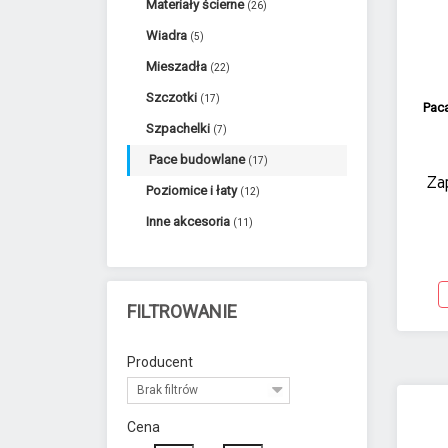
Materiały ścierne
(26)
Wiadra
(5)
Mieszadła
(22)
Szczotki
(17)
Pac
Szpachelki
(7)
Pace budowlane
(17)
Za
Poziomice i łaty
(12)
Inne akcesoria
(11)
FILTROWANIE
Producent
Brak filtrów
Cena