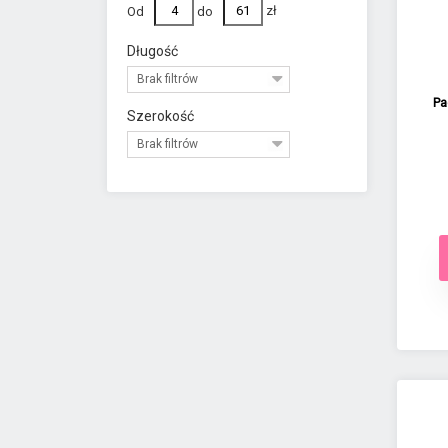
Od
do
zł
Długość
Brak filtrów
Pa
Szerokość
Brak filtrów