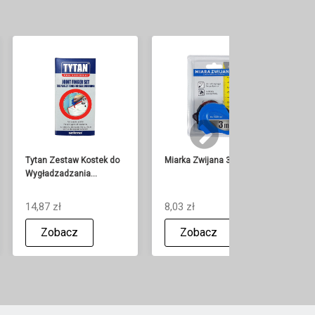
Tytan Zestaw Kostek do
Miarka Zwijana 3m
Mi
Wygładzadzania...
Ma
14,87 zł
8,03 zł
15
Zobacz
Zobacz