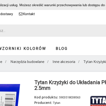
alizacji usług. Możesz określić warunki przechowywania lub dostępu do
 dostawy
Kontakt
WZORNIKI KOLORÓW
BLOG
ie
Narzędzia budowlane
Inne akcesoria
Tytan Krzyżyk
Tytan Krzyżyki do Układania P
2.5mm
Kod produktu:
5903518038563
Producent:
Tytan