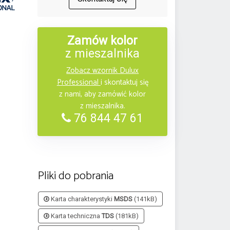
Zamów kolor
z mieszalnika
Zobacz wzornik Dulux
Professional
i skontaktuj się
z nami, aby zamówić kolor
z mieszalnika.
76 844 47 61
Pliki do pobrania
Karta charakterystyki
MSDS
(141kB)
Karta techniczna
TDS
(181kB)