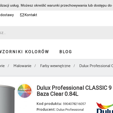
alizacji usług. Możesz określić warunki przechowywania lub dostępu do
 dostawy
Kontakt
WZORNIKI KOLORÓW
BLOG
rie
Malowanie
Farby wewnętrzne
Dulux Professional 
Dulux Professional CLASSIC 9
PRODUKT Z
MIESZALNIKA
Baza Clear 0.84L
Kod produktu:
5904078216057
Producent:
Dulux Professional