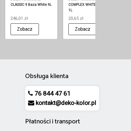
CLASSIC 9 Baza White 9L
COMPLEX WHITE 3 Mat
CO
1L
3L
246,01 zł
20,65 zł
55
Zobacz
Zobacz
Obsługa klienta
76 844 47 61
kontakt@deko-kolor.pl
Płatności
i
transport