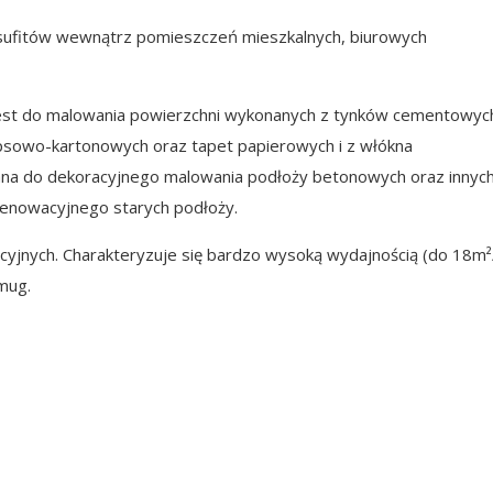
 sufitów wewnątrz pomieszczeń mieszkalnych, biurowych
 jest do malowania powierzchni wykonanych z tynków cementowyc
psowo-kartonowych oraz tapet papierowych i z włókna
ana do dekoracyjnego malowania podłoży betonowych oraz innyc
renowacyjnego starych podłoży.
yjnych. Charakteryzuje się bardzo wysoką wydajnością (do 18m²/
mug.