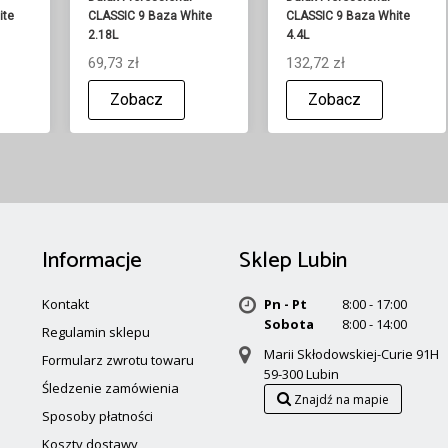
ite
CLASSIC 9 Baza White
CLASSIC 9 Baza White
2.18L
4.4L
69,73 zł
132,72 zł
Zobacz
Zobacz
Informacje
Sklep Lubin
Kontakt
Pn - Pt
8:00 - 17:00
Sobota
8:00 - 14:00
Regulamin sklepu
Marii Skłodowskiej-Curie 91H
Formularz zwrotu towaru
59-300 Lubin
Śledzenie zamówienia
Znajdź na mapie
Sposoby płatności
Koszty dostawy