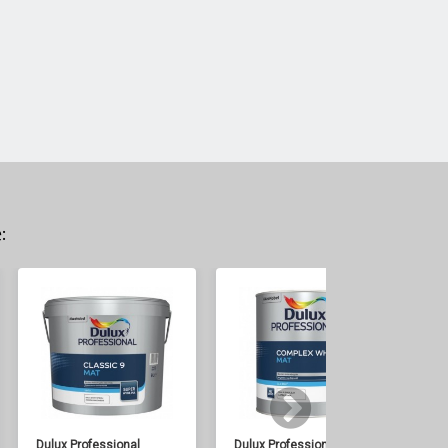
:
Dulux Professional
Dulux Professional
Du