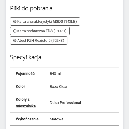
Pliki do pobrania
Karta charakterystyki
MSDS
(143kB)
Karta techniczna
TDS
(189kB)
Atest PZH Rezisto 5 (702kB)
Specyfikacja
Pojemność
840 ml
Kolor
Baza Clear
Kolory z
Dulux Professional
mieszalnika
Wykończenie
Matowe