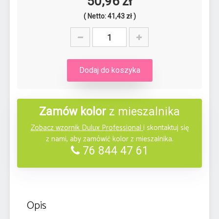
50,96 zł
( Netto: 41,43 zł )
Dodaj do koszyka
Zamów kolor
z mieszalnika
Zobacz wzornik Dulux Professional
i skontaktuj się
z nami, aby zamówić kolor z mieszalnika.
76 844 47 61
Opis