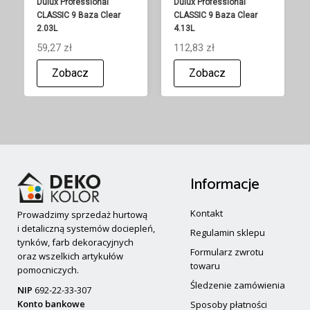
Dulux Professional
Dulux Professional
CLASSIC 9 Baza Clear
CLASSIC 9 Baza Clear
2.03L
4.13L
59,27 zł
112,83 zł
Zobacz
Zobacz
Informacje
Kontakt
Prowadzimy sprzedaż hurtową
i detaliczną systemów dociepleń,
Regulamin sklepu
tynków, farb dekoracyjnych
Formularz zwrotu
oraz wszelkich artykułów
towaru
pomocniczych.
Śledzenie zamówienia
NIP
692-22-33-307
Konto bankowe
Sposoby płatności