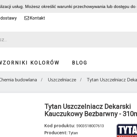
alizacji usług. Możesz określić warunki przechowywania lub dostępu do
 dostawy
Kontakt
WZORNIKI KOLORÓW
BLOG
Chemia budowlana
Uszczelniacze
Tytan Uszczelniacz Dek
Tytan Uszczelniacz Dekarski
Kauczukowy Bezbarwny - 310
Kod produktu:
5903518007613
Producent:
Tytan