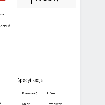
asa
ołączeń
Specyfikacja
Pojemność
310 ml
w.
Kolor
Bezbarwny