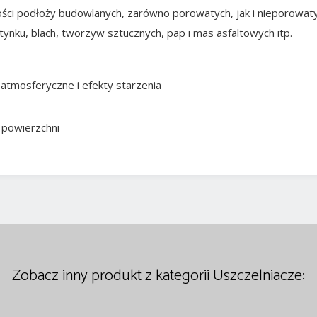
ści podłoży budowlanych, zarówno porowatych, jak i nieporowat
tynku, blach, tworzyw sztucznych, pap i mas asfaltowych itp.
atmosferyczne i efekty starzenia
 powierzchni
Zobacz inny produkt z kategorii Uszczelniacze: