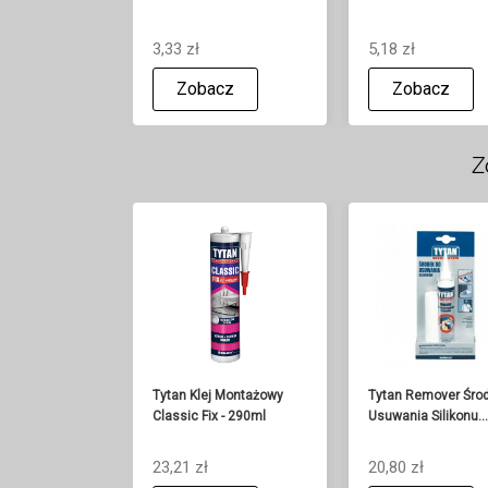
3,33 zł
5,18 zł
Zobacz
Zobacz
Z
Tytan Klej Montażowy
Tytan Remover Śro
Classic Fix - 290ml
Usuwania Silikonu...
23,21 zł
20,80 zł