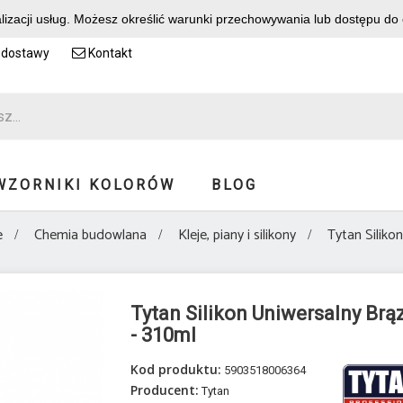
alizacji usług. Możesz określić warunki przechowywania lub dostępu do
 dostawy
Kontakt
WZORNIKI KOLORÓW
BLOG
e
Chemia budowlana
Kleje, piany i silikony
Tytan Siliko
Tytan Silikon Uniwersalny Br
- 310ml
Kod produktu:
5903518006364
Producent:
Tytan