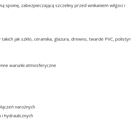
ą spoinę, zabezpieczającą szczeliny przed wnikaniem wilgoci i
akich jak szkło, ceramika, glazura, drewno, twarde PVC, polisty
enne warunki atmosferyczne
ołączeń narożnych
h i hydraulicznych