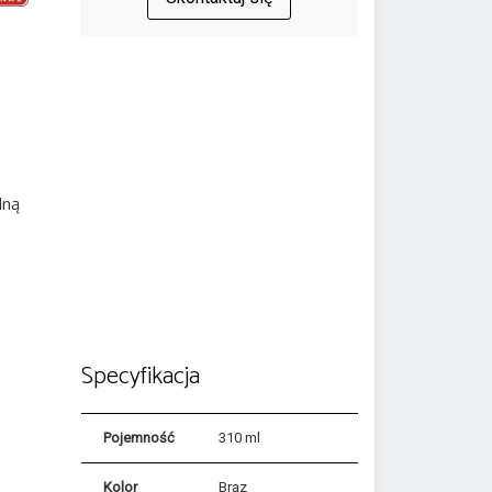
lną
Specyfikacja
Pojemność
310 ml
Kolor
Brąz