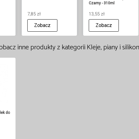
Czarny - 310ml
7,85 zł
13,55 zł
Zobacz
Zobacz
obacz inne produkty z kategorii Kleje, piany i silikon
dek do